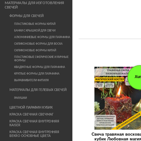
МАТЕРИАЛЫ ДЛЯ ИЗГОТОВЛЕНИЯ
СВЕЧЕЙ
ФОРМЫ ДЛЯ СВЕЧЕЙ
ПЛАСТИКОВЫЕ ФОРМЫ КИТАЙ
БАНКИ С КРЫШКОЙ ДЛЯ СВЕЧИ
АЛЮМИНИЕВЫЕ ФОРМЫ ДЛЯ ПАРАФИНА
СИЛИКОНОВЫЕ ФОРМЫ ДЛЯ ВОСКА
СИЛИКОНОВЫЕ ФОРМЫ КИТАЙ
ПЛАСТИКОВЫЕ СФЕРИЧЕСКИЕ И ЯИЧНЫЕ
ФОРМЫ
КВАДРАТНЫЕ ФОРМЫ ДЛЯ ПАРАФИНА
КРУГЛЫЕ ФОРМЫ ДЛЯ ПАРАФИНА
Хи
ВЫРАВНИВАТЕЛИ ФИТИЛЯ
МАТЕРИАЛЫ ДЛЯ ГЕЛЕВЫХ СВЕЧЕЙ
РАКУШКИ
ЦВЕТНОЙ ПАРАФИН КУБИК
КРАСКА СВЕЧНАЯ СВЕЧМАГ
КРАСКА СВЕЧНАЯ ВНУТРЕННЯЯ
KAISER
КРАСКА СВЕЧНАЯ ВНУТРЕННЯЯ
Свеча травяная восков
BEKRO ОСНОВНЫЕ ЦВЕТА
кубик Любовная маги