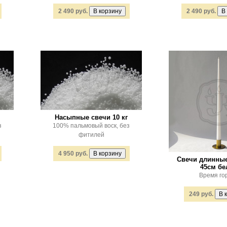
2 490 руб.
2 490 руб.
Насыпные свечи 10 кг
з
100% пальмовый воск, без
фитилей
4 950 руб.
Свечи длинны
45см б
Время гор
249 руб.