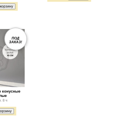
ПОД
ЗАКАЗ!
е конусные
елые
. 8 ч