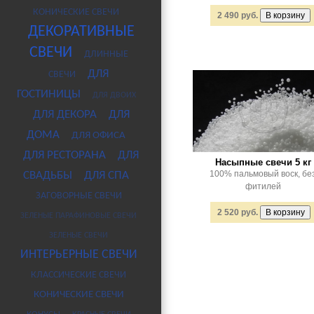
КОНИЧЕСКИЕ СВЕЧИ
2 490 руб.
ДЕКОРАТИВНЫЕ
СВЕЧИ
ДЛИННЫЕ
ДЛЯ
СВЕЧИ
ГОСТИНИЦЫ
ДЛЯ ДВОИХ
ДЛЯ ДЕКОРА
ДЛЯ
ДОМА
ДЛЯ ОФИСА
ДЛЯ РЕСТОРАНА
ДЛЯ
Насыпные свечи 5 кг
100% пальмовый воск, бе
СВАДЬБЫ
ДЛЯ СПА
фитилей
ЗАГОВОРНЫЕ СВЕЧИ
2 520 руб.
ЗЕЛЕНЫЕ ПАРАФИНОВЫЕ СВЕЧИ
ЗЕЛЕНЫЕ СВЕЧИ
ИНТЕРЬЕРНЫЕ СВЕЧИ
КЛАССИЧЕСКИЕ СВЕЧИ
КОНИЧЕСКИЕ СВЕЧИ