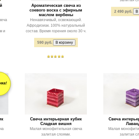
залитая с
ой
Ароматическая свеча из
соевого воска с эфирным
2 490 руб.
маслом вербены
веча
Ненавязчивый, освежающий.
Афродизиак. 100% натуральный
м и
состав. Время горения около 30 ч.
590 руб.
нка!
ик
Свеча интерьерная кубик
Свеча интерье
Сладкая вишня
Лаван
ча
Малая монофитильная свеча
Малая монофити
залитая слоями.
залитая с