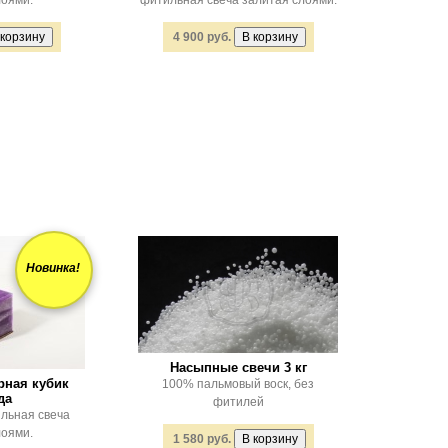
лоями.
фитильная свеча залитая слоями.
4 900 руб.
Новинка!
Насыпные свечи 3 кг
рная кубик
100% пальмовый воск, без
да
фитилей
льная свеча
лоями.
1 580 руб.