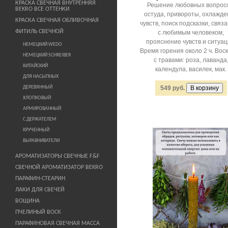
КРАСКА СВЕЧНАЯ ВНУТРЕННЯЯ
Решение любовных вопросо
BEKRO ВСЕ ОТТЕНКИ
остуда, привороты, охлажде
КРАСКА СВЕЧНАЯ ОБЛИВОЧНАЯ
чувств, поиск подсказки, связ
ФИТИЛЬ СВЕЧНОЙ
с любимым человеком,
прояснение чувств и ситуац
НЕМЕЦКИЙ WEDO
Время горения около 2 ч. Вос
НЕМЕЦКИЙ SCHREIBER
с травами: роза, лаванда
КИТАЙСКИЙ
календула, василек, мак.
ДЛЯ НАСЫПНЫХ
ДЕРЕВЯННЫЙ
549 руб.
ХЛОПКОВЫЙ
АРМИРОВАННЫЙ
С ДЕРЖАТЕЛЕМ
КРУЧЕННЫЙ
ВЫРАВНИВАТЕЛИ
АРОМАТИЗАТОРЫ СВЕЧНЫЕ F&F
СВЕЧНОЙ АРОМАТИЗАТОР BEKRO
ПАРАФИН-СТЕАРИН
ЛАКИ ДЛЯ СВЕЧЕЙ
ВОЩИНА
ПЧЕЛИНЫЙ ВОСК
ПАРАФИНОВАЯ СВЕЧНАЯ МАССА