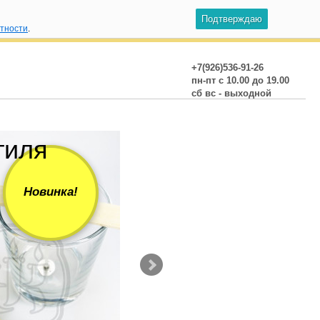
Подтверждаю
атности
.
+7(926)536-91-26
пн-пт с 10.00 до 19.00
сб вс - выходной
тиля
Фитиль Де
110 руб.
Новинка!
Без держателя От 100шт