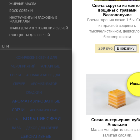
ЖИРНЫЕ МАСЛА
Свеча скрутка из желт
вощины с травами
ВОСК СОЕВЫЙ
Благополучие
ИНСТРУМЕНТЫ И РАСХОДНЫЕ
Время горения около 1,5 ч. С
МАТЕРИАЛЫ
из красной вощины с
ТРАВЫ ДЛЯ ИЗГОТОВЛЕНИЯ СВЕЧЕЙ
тысячелистником, девясило
СУХОЦВЕТЫ ДЛЯ СВЕЧЕЙ
бессмертником
ТЕГИ
269 руб.
КОНИЧЕСКИЕ СВЕЧИ ДЛЯ
МЕРОПРИЯТИЙ
АЛТАРНЫЕ
СВЕЧИ
АРОМАТИЗАТОР ДЛЯ
Нови
СВЕЧЕЙ
АРОМАТИЗАТОР
СЛАДКИЙ
АРОМАТИЗИРОВАННЫЕ
СВЕЧИ
АРОМАТИЧЕСКАЯ
БОЛЬШИЕ СВЕЧИ
СВЕЧА
Свеча интерьерная куб
Апельсин
ВАЗА
ДЕКОР ДЛЯ СВЕЧЕЙ
Малая монофитильная све
залитая слоями.
ДЕКОРАТИВНЫЕ