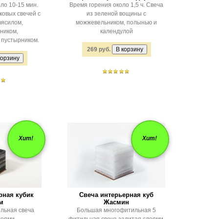
ло 10-15 мин.
Время горения около 1,5 ч. Свеча
ковых свечей с
из зеленой вощины с
вясилом,
можжевельником, полынью и
ником,
календулой
 пустырником.
269 руб.
Хит!
Хит!
рная кубик
Свеча интерьерная куб
м
Жасмин
льная свеча
Большая многофитильная 5