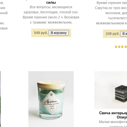
силы
в,
Время горения око
Все вопросы, касающиеся
ние
Скрутка из трех вос
здоровья, бесплодие, плохой сон.
анной
чесноком, де
Время горения около 2 ч. Восковая
тысячелист
с травами: можжевельник,
ии.
можжевельником и
ковая
549 руб.
,
249 руб.
Свеча интерье
Опиу
Малая монофити