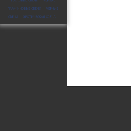
ВОСКОВЫЕ СВЕЧИ
ЧЕРНЫЕ
ПАРАФИНОВЫЕ СВЕЧИ
ЧЕРНЫЕ
СВЕЧИ
ЭРОТИЧЕСКАЯ СВЕЧА
© 2008-2026
СвечМаг
Политика об
Все материалы сайта носят инфо