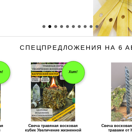
СПЕЦПРЕДЛОЖЕНИЯ НА 6 АВ
т!
Хит!
ая
Свеча травяная восковая
Свеча восковая 
я
кубик Увеличение жизненной
травами от 