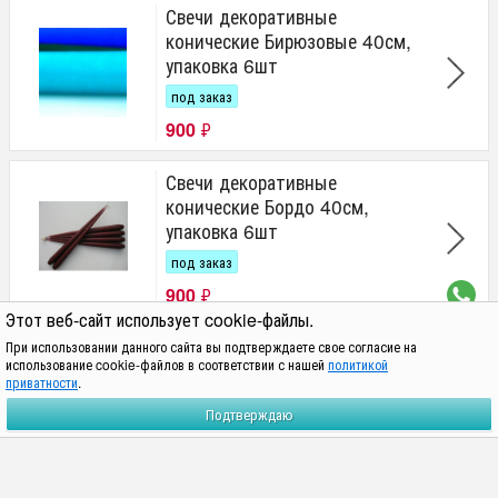
Свечи декоративные
конические Бирюзовые 40см,
упаковка 6шт
под заказ
900
₽
Свечи декоративные
конические Бордо 40см,
упаковка 6шт
под заказ
900
₽
Этот веб-сайт использует cookie-файлы.
Свечи декоративные
При использовании данного сайта вы подтверждаете свое согласие на
использование cookie-файлов в соответствии с нашей
политикой
конические Желтые 40см,
приватности
.
упаковка 6шт
Подтверждаю
под заказ
900
₽