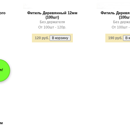
ого
Фитиль Деревянный 12мм
Фитиль Дерев
(100шт)
(100ш
Без держателя
Без держ
От 100шт - 120р.
От 100шт -
120 руб.
190 руб.
т!
мм