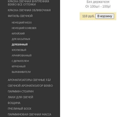
КРАСКА СВЕЧНАЯ ВНУТРЕННЯЯ
Без держателя
BEKRO ВСЕ ОТТЕНКИ
От 100шт - 100р!
КРАСКА СВЕЧНАЯ ОБЛИВОЧНАЯ
110 руб.
ФИТИЛЬ СВЕЧНОЙ
НЕМЕЦКИЙ WEDO
НЕМЕЦКИЙ SCHREIBER
КИТАЙСКИЙ
ДЛЯ НАСЫПНЫХ
ДЕРЕВЯННЫЙ
ХЛОПКОВЫЙ
АРМИРОВАННЫЙ
С ДЕРЖАТЕЛЕМ
КРУЧЕННЫЙ
ВЫРАВНИВАТЕЛИ
АРОМАТИЗАТОРЫ СВЕЧНЫЕ F&F
СВЕЧНОЙ АРОМАТИЗАТОР BEKRO
ПАРАФИН-СТЕАРИН
ЛАКИ ДЛЯ СВЕЧЕЙ
ВОЩИНА
ПЧЕЛИНЫЙ ВОСК
ПАРАФИНОВАЯ СВЕЧНАЯ МАССА