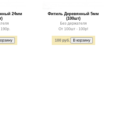
янный 24мм
Фитиль Деревянный 5мм
т)
(100шт)
ателя
Без держателя
 190р.
От 100шт - 100р!
100 руб.