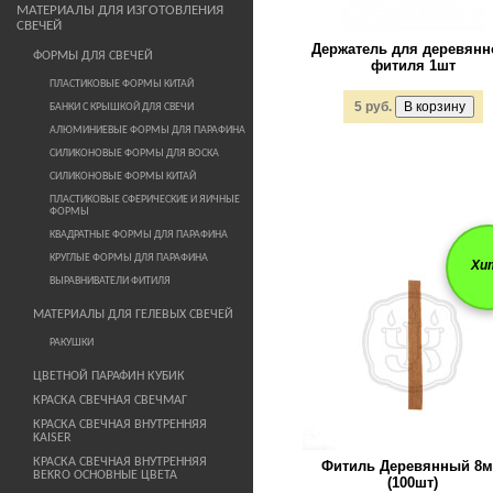
МАТЕРИАЛЫ ДЛЯ ИЗГОТОВЛЕНИЯ
СВЕЧЕЙ
Держатель для деревянн
ФОРМЫ ДЛЯ СВЕЧЕЙ
фитиля 1шт
ПЛАСТИКОВЫЕ ФОРМЫ КИТАЙ
5 руб.
БАНКИ С КРЫШКОЙ ДЛЯ СВЕЧИ
АЛЮМИНИЕВЫЕ ФОРМЫ ДЛЯ ПАРАФИНА
СИЛИКОНОВЫЕ ФОРМЫ ДЛЯ ВОСКА
СИЛИКОНОВЫЕ ФОРМЫ КИТАЙ
ПЛАСТИКОВЫЕ СФЕРИЧЕСКИЕ И ЯИЧНЫЕ
ФОРМЫ
КВАДРАТНЫЕ ФОРМЫ ДЛЯ ПАРАФИНА
КРУГЛЫЕ ФОРМЫ ДЛЯ ПАРАФИНА
Хи
ВЫРАВНИВАТЕЛИ ФИТИЛЯ
МАТЕРИАЛЫ ДЛЯ ГЕЛЕВЫХ СВЕЧЕЙ
РАКУШКИ
ЦВЕТНОЙ ПАРАФИН КУБИК
КРАСКА СВЕЧНАЯ СВЕЧМАГ
КРАСКА СВЕЧНАЯ ВНУТРЕННЯЯ
KAISER
КРАСКА СВЕЧНАЯ ВНУТРЕННЯЯ
Фитиль Деревянный 8
BEKRO ОСНОВНЫЕ ЦВЕТА
(100шт)