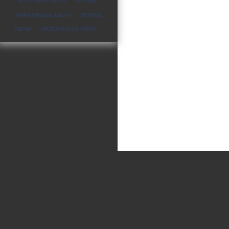
ВОСКОВЫЕ СВЕЧИ
ЧЕРНЫЕ
ПАРАФИНОВЫЕ СВЕЧИ
ЧЕРНЫЕ
СВЕЧИ
ЭРОТИЧЕСКАЯ СВЕЧА
© 2008-2026
СвечМаг
Политика об
Все материалы сайта носят инфо