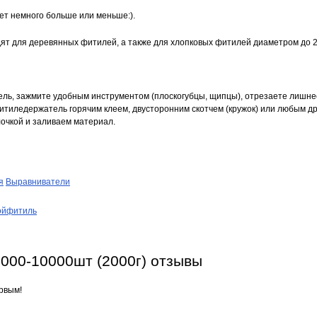
дет немного больше или меньше:).
т для деревянных фитилей, а также для хлопковых фитилей диаметром до 
ль, зажмите удобным инструментом (плоскогубцы, щипцы), отрезаете лишнее
тиледержатель горячим клеем, двусторонним скотчем (кружок) или любым др
очкой и заливаем материал.
я
Выравниватели
ойфитиль
000-10000шт (2000г) отзывы
рвым!