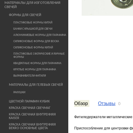
МАТЕРИАЛЫ ДЛЯ ИЗГОТОВЛЕНИЯ
СВЕЧЕЙ
ФОРМЫ ДЛЯ СВЕЧЕЙ
ПЛАСТИКОВЫЕ ФОРМЫ КИТАЙ
БАНКИ С КРЫШКОЙ ДЛЯ СВЕЧИ
АЛЮМИНИЕВЫЕ ФОРМЫ ДЛЯ ПАРАФИНА
СИЛИКОНОВЫЕ ФОРМЫ ДЛЯ ВОСКА
СИЛИКОНОВЫЕ ФОРМЫ КИТАЙ
ПЛАСТИКОВЫЕ СФЕРИЧЕСКИЕ И ЯИЧНЫЕ
ФОРМЫ
КВАДРАТНЫЕ ФОРМЫ ДЛЯ ПАРАФИНА
КРУГЛЫЕ ФОРМЫ ДЛЯ ПАРАФИНА
ВЫРАВНИВАТЕЛИ ФИТИЛЯ
МАТЕРИАЛЫ ДЛЯ ГЕЛЕВЫХ СВЕЧЕЙ
РАКУШКИ
ЦВЕТНОЙ ПАРАФИН КУБИК
Обзор
Отзывы
0
КРАСКА СВЕЧНАЯ СВЕЧМАГ
КРАСКА СВЕЧНАЯ ВНУТРЕННЯЯ
Фитиледержатели металлические
KAISER
КРАСКА СВЕЧНАЯ ВНУТРЕННЯЯ
Приспособление для центровки фи
BEKRO ОСНОВНЫЕ ЦВЕТА