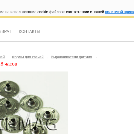
сие на использование cookie-файлов в соответствии с нашей
политикой прив
ЗВРАТ
КОНТАКТЫ
чей
→
Формы для свечей
→
Выравниватели фитиля
→
18 часов