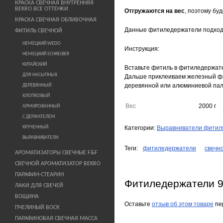
КРАСКА СВЕЧНАЯ ВНУТРЕННЯЯ
BEKRO ВСЕ ОТТЕНКИ
Отгружаются на вес
, поэтому бу
КРАСКА СВЕЧНАЯ ОБЛИВОЧНАЯ
Данные фитиледержатели подходя
ФИТИЛЬ СВЕЧНОЙ
НЕМЕЦКИЙ WEDO
Инструкция:
НЕМЕЦКИЙ SCHREIBER
КИТАЙСКИЙ
Вставьте фитиль в фитиледержате
ДЛЯ НАСЫПНЫХ
Дальше приклеиваем железный фи
деревянной или алюминиевой пал
ДЕРЕВЯННЫЙ
ХЛОПКОВЫЙ
Вес
2000 г
АРМИРОВАННЫЙ
С ДЕРЖАТЕЛЕМ
КРУЧЕННЫЙ
Категории:
Выравниватели фитил
ВЫРАВНИВАТЕЛИ
Теги:
фитиледержатели
свечн
АРОМАТИЗАТОРЫ СВЕЧНЫЕ F&F
СВЕЧНОЙ АРОМАТИЗАТОР BEKRO
ПАРАФИН-СТЕАРИН
Фитиледержатели 9
ЛАКИ ДЛЯ СВЕЧЕЙ
ВОЩИНА
Оставьте
отзыв об этом товаре
пе
ПЧЕЛИНЫЙ ВОСК
ПАРАФИНОВАЯ СВЕЧНАЯ МАССА