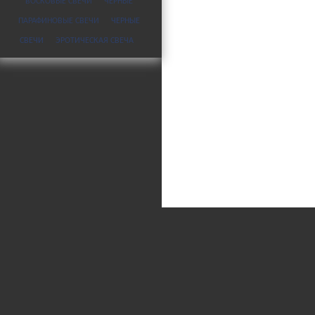
ВОСКОВЫЕ СВЕЧИ
ЧЕРНЫЕ
ПАРАФИНОВЫЕ СВЕЧИ
ЧЕРНЫЕ
СВЕЧИ
ЭРОТИЧЕСКАЯ СВЕЧА
© 2008-2026
СвечМаг
Политика об
Все материалы сайта носят инфо